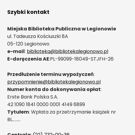
Szybki kontakt
Miejska Biblioteka Publiczna w Legionowie
ul. Tadeusza Kościuszki 8A
05-120 Legionowo
e-mail
:
biblioteka@bibliotekalegionowo.pl
E-doręczenia AE
:PL-99099-18049-STJFH-26
Przedłużenie terminu wypożyczeń
:
przypomnienie@bibliotekalegionowo.pl
Numer konta do dokonywania opłat
:
Erste Bank Polska S.A.
42 1090 1841 0000 0001 4149 6899
Tytułem
: Wpłata za przetrzymanie książek nr
BL………
Centrala
:
(22) 732-00-36