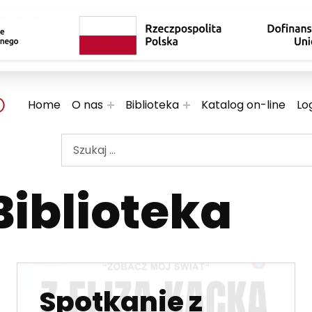
 TWOJE KULTURALNE EKSPLORACJE
Home
O nas
Biblioteka
Katalog on-line
Lo
Szukaj ...
Biblioteka
Spotkanie z