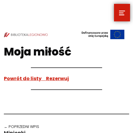
MEN
POCZYTALNIA – NOWE MIEJSCE NA T
TWOJE NOWE MIEJSCE NA TWOJE KULTURALNE EKSPLORACJE
Moja miłość
Powrót do listy
Rezerwuj
Przejdź spowrotem do głównego menu
Nawigacja wpisu
← POPRZEDNI WPIS
Minionki