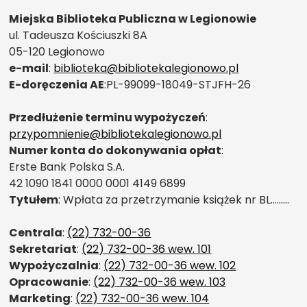
Miejska Biblioteka Publiczna w Legionowie
ul. Tadeusza Kościuszki 8A
05-120 Legionowo
e-mail
:
biblioteka@bibliotekalegionowo.pl
E-doręczenia AE
:PL-99099-18049-STJFH-26
Przedłużenie terminu wypożyczeń
:
przypomnienie@bibliotekalegionowo.pl
Numer konta do dokonywania opłat
:
Erste Bank Polska S.A.
42 1090 1841 0000 0001 4149 6899
Tytułem
: Wpłata za przetrzymanie książek nr BL………
Centrala
:
(22) 732-00-36
Sekretariat
:
(22) 732-00-36 wew. 101
Wypożyczalnia
:
(22) 732-00-36 wew. 102
Opracowanie
:
(22) 732-00-36 wew. 103
Marketing
:
(22) 732-00-36 wew. 104