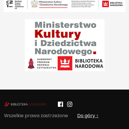
Facebook
Instagram
POCZYTALNIA – NOWE MIEJSCE NA T
Wszelkie prawa zastrzeżone
Do góry ↑