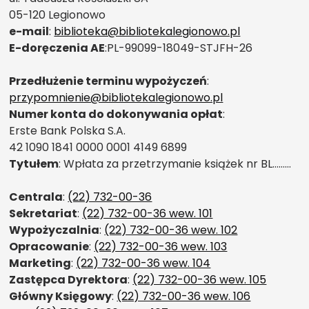
05-120 Legionowo
e-mail
:
biblioteka@bibliotekalegionowo.pl
E-doręczenia AE
:PL-99099-18049-STJFH-26
Przedłużenie terminu wypożyczeń
:
przypomnienie@bibliotekalegionowo.pl
Numer konta do dokonywania opłat
:
Erste Bank Polska S.A.
42 1090 1841 0000 0001 4149 6899
Tytułem
: Wpłata za przetrzymanie książek nr BL………
Centrala
:
(22) 732-00-36
Sekretariat
:
(22) 732-00-36 wew. 101
Wypożyczalnia
:
(22) 732-00-36 wew. 102
Opracowanie
:
(22) 732-00-36 wew. 103
Marketing
:
(22) 732-00-36 wew. 104
Zastępca Dyrektora
:
(22) 732-00-36 wew. 105
Główny Księgowy
:
(22) 732-00-36 wew. 106