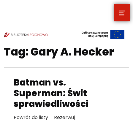
MEN
POCZYTALNIA – NOWE MIEJSCE NA T
TWOJE NOWE MIEJSCE NA TWOJE KULTURALNE EKSPLORACJE
Tag:
Gary A. Hecker
Batman vs.
Superman: Świt
sprawiedliwości
Powrót do listy Rezerwuj