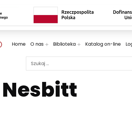
 TWOJE KULTURALNE EKSPLORACJE
Home
O nas
Biblioteka
Katalog on-line
Lo
Szukaj ...
Nesbitt