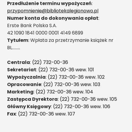
Przedłużenie terminu wypożyczeń
:
przypomnienie@bibliotekalegionowo.pl
Numer konta do dokonywania opłat
:
Erste Bank Polska S.A.
42 1090 1841 0000 0001 4149 6899
Tytułem
: Wpłata za przetrzymanie książek nr
BL………
Centrala
:
(22) 732-00-36
Sekretariat
:
(22) 732-00-36 wew. 101
Wypożyczalnia
:
(22) 732-00-36 wew. 102
Opracowanie
:
(22) 732-00-36 wew. 103
Marketing
:
(22) 732-00-36 wew. 104
Zastępca Dyrektora
:
(22) 732-00-36 wew. 105
Główny Księgowy
:
(22) 732-00-36 wew. 106
Fax
:
(22) 732-00-36 wew. 107