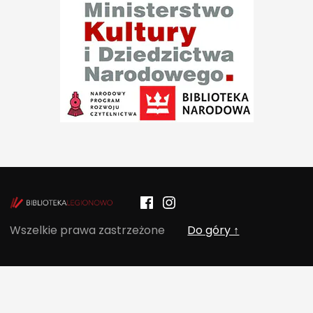
Facebook
Instagram
POCZYTALNIA – NOWE MIEJSCE NA T
Wszelkie prawa zastrzeżone
Do góry ↑