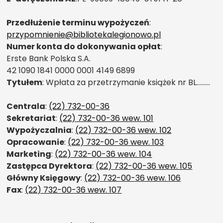
Przedłużenie terminu wypożyczeń
:
przypomnienie@bibliotekalegionowo.pl
Numer konta do dokonywania opłat
:
Erste Bank Polska S.A.
42 1090 1841 0000 0001 4149 6899
Tytułem
: Wpłata za przetrzymanie książek nr BL………
Centrala
:
(22) 732-00-36
Sekretariat
:
(22) 732-00-36 wew. 101
Wypożyczalnia
:
(22) 732-00-36 wew. 102
Opracowanie
:
(22) 732-00-36 wew. 103
Marketing
:
(22) 732-00-36 wew. 104
Zastępca Dyrektora
:
(22) 732-00-36 wew. 105
Główny Księgowy
:
(22) 732-00-36 wew. 106
Fax
:
(22) 732-00-36 wew. 107