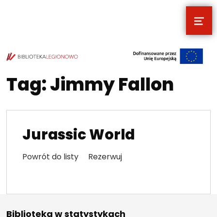
MEN
POCZYTALNIA – NOWE MIEJSCE NA T
TWOJE NOWE MIEJSCE NA TWOJE KULTURALNE EKSPLORACJE
Tag:
Jimmy Fallon
Jurassic World
Powrót do listy Rezerwuj
Biblioteka w statystykach