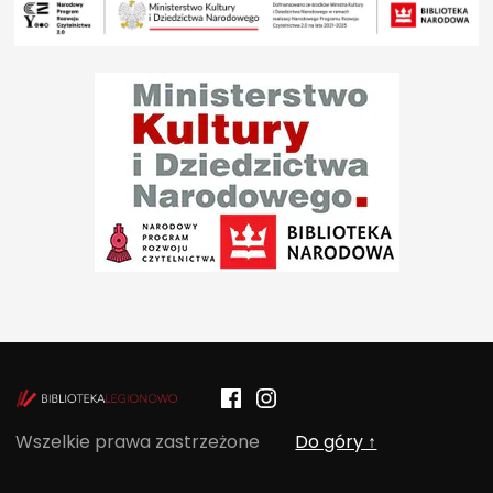
Facebook
Instagram
POCZYTALNIA – NOWE MIEJSCE NA T
Wszelkie prawa zastrzeżone
Do góry ↑