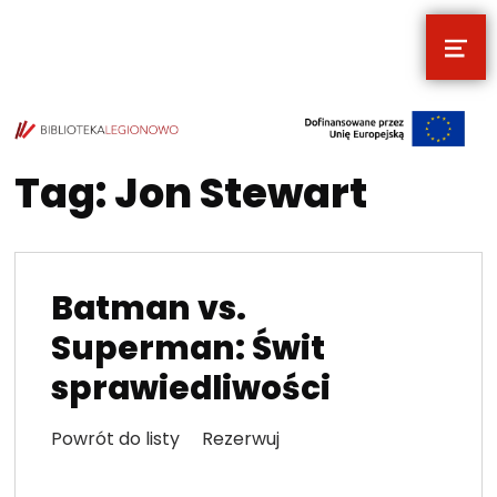
MEN
POCZYTALNIA – NOWE MIEJSCE NA T
TWOJE NOWE MIEJSCE NA TWOJE KULTURALNE EKSPLORACJE
Tag:
Jon Stewart
Batman vs.
Superman: Świt
sprawiedliwości
Powrót do listy Rezerwuj