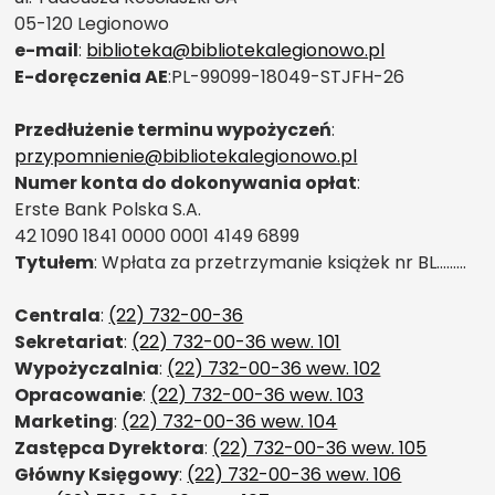
05-120 Legionowo
e-mail
:
biblioteka@bibliotekalegionowo.pl
E-doręczenia AE
:PL-99099-18049-STJFH-26
Przedłużenie terminu wypożyczeń
:
przypomnienie@bibliotekalegionowo.pl
Numer konta do dokonywania opłat
:
Erste Bank Polska S.A.
42 1090 1841 0000 0001 4149 6899
Tytułem
: Wpłata za przetrzymanie książek nr BL………
Centrala
:
(22) 732-00-36
Sekretariat
:
(22) 732-00-36 wew. 101
Wypożyczalnia
:
(22) 732-00-36 wew. 102
Opracowanie
:
(22) 732-00-36 wew. 103
Marketing
:
(22) 732-00-36 wew. 104
Zastępca Dyrektora
:
(22) 732-00-36 wew. 105
Główny Księgowy
:
(22) 732-00-36 wew. 106