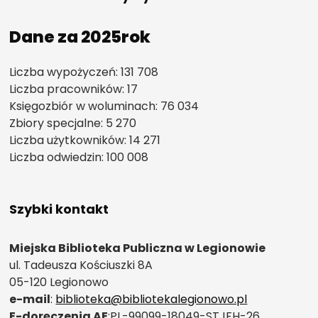
Dane za 2025rok
Liczba wypożyczeń: 131 708
Liczba pracowników: 17
Księgozbiór w woluminach: 76 034
Zbiory specjalne: 5 270
Liczba użytkowników: 14 271
Liczba odwiedzin: 100 008
Szybki kontakt
Miejska Biblioteka Publiczna w Legionowie
ul. Tadeusza Kościuszki 8A
05-120 Legionowo
e-mail
:
biblioteka@bibliotekalegionowo.pl
E-doręczenia AE
:PL-99099-18049-STJFH-26