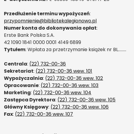
Przedłużenie terminu wypożyczeń
:
przypomnienie@bibliotekalegionowo.pl
Numer konta do dokonywania opłat
:
Erste Bank Polska S.A.
42 1090 1841 0000 0001 4149 6899
Tytułem
: Wpłata za przetrzymanie książek nr BL………
Centrala
:
(22) 732-00-36
Sekretariat
:
(22) 732-00-36 wew. 101
Wypożyczalnia
:
(22) 732-00-36 wew. 102
Opracowanie
:
(22) 732-00-36 wew. 103
Marketing
:
(22) 732-00-36 wew. 104
Zastępca Dyrektora
:
(22) 732-00-36 wew. 105
Główny Księgowy
:
(22) 732-00-36 wew. 106
Fax
:
(22) 732-00-36 wew. 107