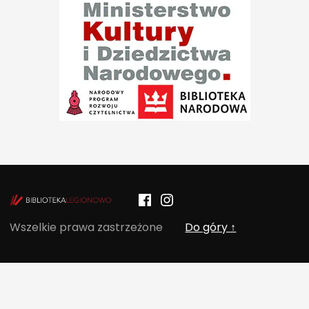
Facebook
Instagram
POCZYTALNIA – NOWE MIEJSCE NA T
Wszelkie prawa zastrzeżone
Do góry ↑