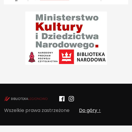
Facebook
Instagram
POCZYTALNIA – NOWE MIEJSCE NA T
Wszelkie prawa zastrzeżone
Do góry ↑