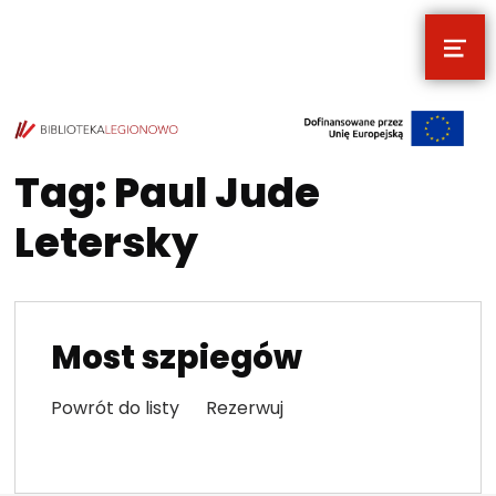
MEN
POCZYTALNIA – NOWE MIEJSCE NA T
TWOJE NOWE MIEJSCE NA TWOJE KULTURALNE EKSPLORACJE
Tag:
Paul Jude
Letersky
Most szpiegów
Powrót do listy Rezerwuj