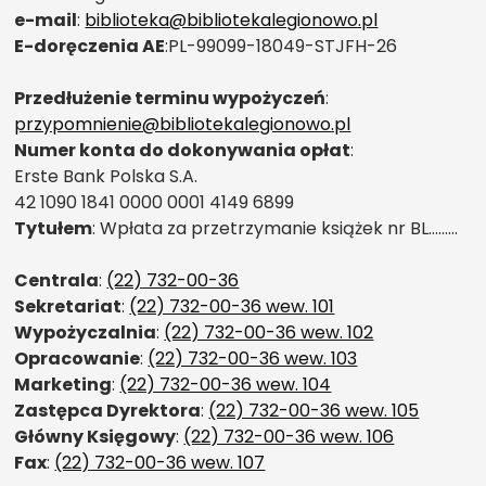
e-mail
:
biblioteka@bibliotekalegionowo.pl
E-doręczenia AE
:PL-99099-18049-STJFH-26
Przedłużenie terminu wypożyczeń
:
przypomnienie@bibliotekalegionowo.pl
Numer konta do dokonywania opłat
:
Erste Bank Polska S.A.
42 1090 1841 0000 0001 4149 6899
Tytułem
: Wpłata za przetrzymanie książek nr BL………
Centrala
:
(22) 732-00-36
Sekretariat
:
(22) 732-00-36 wew. 101
Wypożyczalnia
:
(22) 732-00-36 wew. 102
Opracowanie
:
(22) 732-00-36 wew. 103
Marketing
:
(22) 732-00-36 wew. 104
Zastępca Dyrektora
:
(22) 732-00-36 wew. 105
Główny Księgowy
:
(22) 732-00-36 wew. 106
Fax
:
(22) 732-00-36 wew. 107