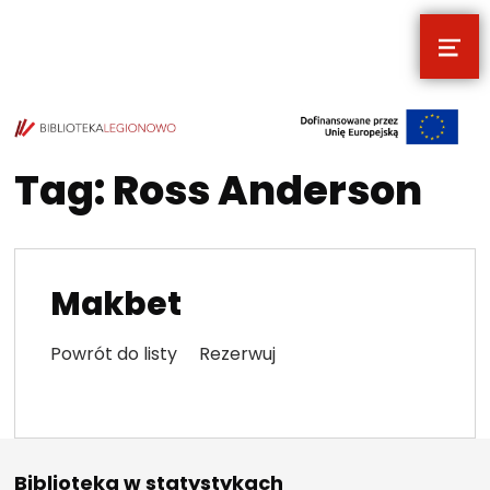
MEN
POCZYTALNIA – NOWE MIEJSCE NA T
TWOJE NOWE MIEJSCE NA TWOJE KULTURALNE EKSPLORACJE
Tag:
Ross Anderson
Makbet
Powrót do listy Rezerwuj
Biblioteka w statystykach