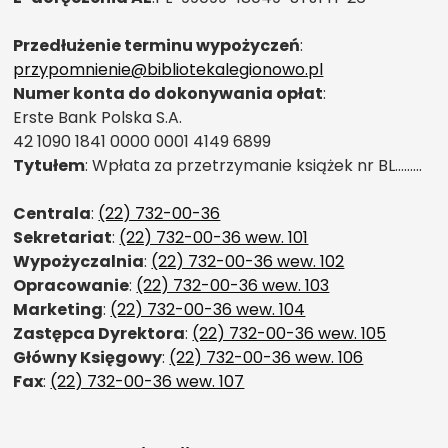
Przedłużenie terminu wypożyczeń
:
przypomnienie@bibliotekalegionowo.pl
Numer konta do dokonywania opłat
:
Erste Bank Polska S.A.
42 1090 1841 0000 0001 4149 6899
Tytułem
: Wpłata za przetrzymanie książek nr BL………
Centrala
:
(22) 732-00-36
Sekretariat
:
(22) 732-00-36 wew. 101
Wypożyczalnia
:
(22) 732-00-36 wew. 102
Opracowanie
:
(22) 732-00-36 wew. 103
Marketing
:
(22) 732-00-36 wew. 104
Zastępca Dyrektora
:
(22) 732-00-36 wew. 105
Główny Księgowy
:
(22) 732-00-36 wew. 106
Fax
:
(22) 732-00-36 wew. 107