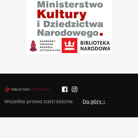
Facebook
Instagram
POCZYTALNIA – NOWE MIEJSCE NA T
Wszelkie prawa zastrzeżone
Do góry ↑