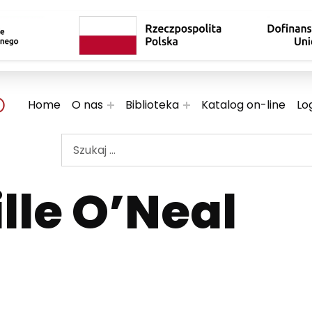
 TWOJE KULTURALNE EKSPLORACJE
Home
O nas
Biblioteka
Katalog on-line
Lo
Szukaj ...
lle O’Neal