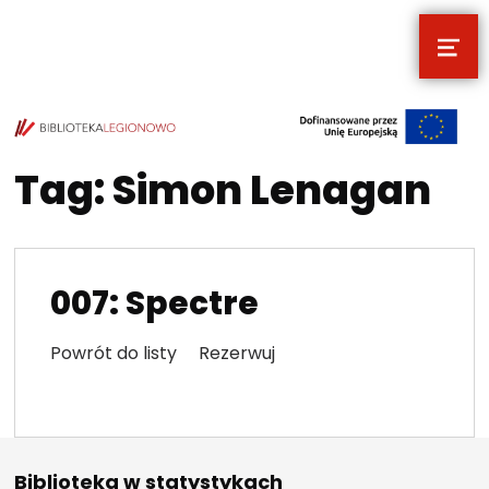
MEN
POCZYTALNIA – NOWE MIEJSCE NA T
TWOJE NOWE MIEJSCE NA TWOJE KULTURALNE EKSPLORACJE
Tag:
Simon Lenagan
007: Spectre
Powrót do listy Rezerwuj
Biblioteka w statystykach