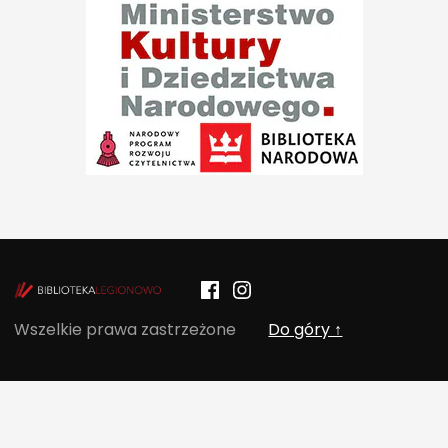
Facebook
Instagram
POCZYTALNIA – NOWE MIEJSCE NA T
Wszelkie prawa zastrzeżone
Do góry ↑