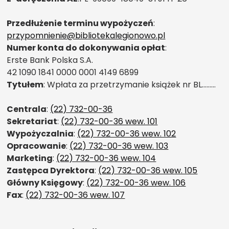
Przedłużenie terminu wypożyczeń
:
przypomnienie@bibliotekalegionowo.pl
Numer konta do dokonywania opłat
:
Erste Bank Polska S.A.
42 1090 1841 0000 0001 4149 6899
Tytułem
: Wpłata za przetrzymanie książek nr BL………
Centrala
:
(22) 732-00-36
Sekretariat
:
(22) 732-00-36 wew. 101
Wypożyczalnia
:
(22) 732-00-36 wew. 102
Opracowanie
:
(22) 732-00-36 wew. 103
Marketing
:
(22) 732-00-36 wew. 104
Zastępca Dyrektora
:
(22) 732-00-36 wew. 105
Główny Księgowy
:
(22) 732-00-36 wew. 106
Fax
:
(22) 732-00-36 wew. 107