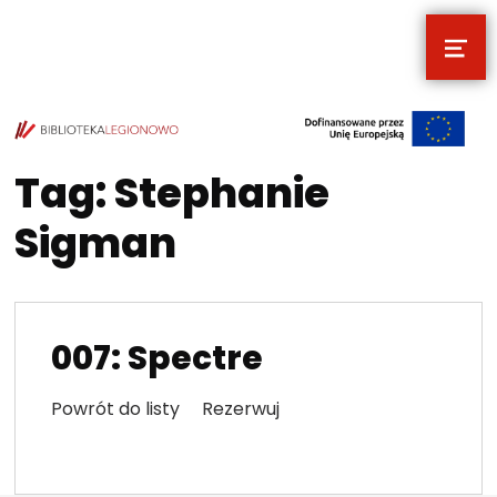
MEN
POCZYTALNIA – NOWE MIEJSCE NA T
TWOJE NOWE MIEJSCE NA TWOJE KULTURALNE EKSPLORACJE
Tag:
Stephanie
Sigman
007: Spectre
Powrót do listy Rezerwuj