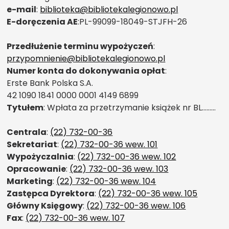
e-mail
:
biblioteka@bibliotekalegionowo.pl
E-doręczenia AE
:PL-99099-18049-STJFH-26
Przedłużenie terminu wypożyczeń
:
przypomnienie@bibliotekalegionowo.pl
Numer konta do dokonywania opłat
:
Erste Bank Polska S.A.
42 1090 1841 0000 0001 4149 6899
Tytułem
: Wpłata za przetrzymanie książek nr BL………
Centrala
:
(22) 732-00-36
Sekretariat
:
(22) 732-00-36 wew. 101
Wypożyczalnia
:
(22) 732-00-36 wew. 102
Opracowanie
:
(22) 732-00-36 wew. 103
Marketing
:
(22) 732-00-36 wew. 104
Zastępca Dyrektora
:
(22) 732-00-36 wew. 105
Główny Księgowy
:
(22) 732-00-36 wew. 106
Fax
:
(22) 732-00-36 wew. 107