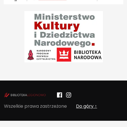
Facebook
Instagram
POCZYTALNIA – NOWE MIEJSCE NA T
Wszelkie prawa zastrzeżone
Do góry ↑