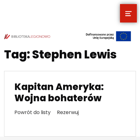
MEN
POCZYTALNIA – NOWE MIEJSCE NA T
TWOJE NOWE MIEJSCE NA TWOJE KULTURALNE EKSPLORACJE
Tag:
Stephen Lewis
Kapitan Ameryka:
Wojna bohaterów
Powrót do listy Rezerwuj