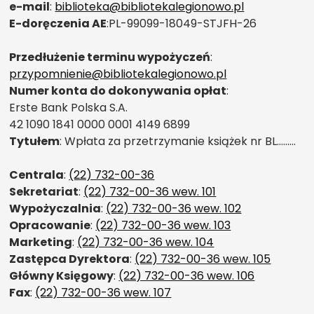
e-mail
:
biblioteka@bibliotekalegionowo.pl
E-doręczenia AE
:PL-99099-18049-STJFH-26
Przedłużenie terminu wypożyczeń
:
przypomnienie@bibliotekalegionowo.pl
Numer konta do dokonywania opłat
:
Erste Bank Polska S.A.
42 1090 1841 0000 0001 4149 6899
Tytułem
: Wpłata za przetrzymanie książek nr BL………
Centrala
:
(22) 732-00-36
Sekretariat
:
(22) 732-00-36 wew. 101
Wypożyczalnia
:
(22) 732-00-36 wew. 102
Opracowanie
:
(22) 732-00-36 wew. 103
Marketing
:
(22) 732-00-36 wew. 104
Zastępca Dyrektora
:
(22) 732-00-36 wew. 105
Główny Księgowy
:
(22) 732-00-36 wew. 106
Fax
:
(22) 732-00-36 wew. 107