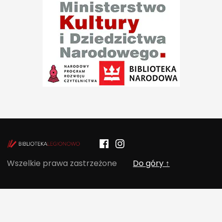
Facebook
Instagram
POCZYTALNIA – NOWE MIEJSCE NA T
Wszelkie prawa zastrzeżone
Do góry ↑