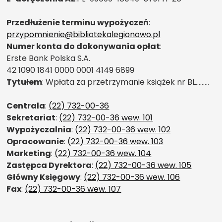
Przedłużenie terminu wypożyczeń
:
przypomnienie@bibliotekalegionowo.pl
Numer konta do dokonywania opłat
:
Erste Bank Polska S.A.
42 1090 1841 0000 0001 4149 6899
Tytułem
: Wpłata za przetrzymanie książek nr BL………
Centrala
:
(22) 732-00-36
Sekretariat
:
(22) 732-00-36 wew. 101
Wypożyczalnia
:
(22) 732-00-36 wew. 102
Opracowanie
:
(22) 732-00-36 wew. 103
Marketing
:
(22) 732-00-36 wew. 104
Zastępca Dyrektora
:
(22) 732-00-36 wew. 105
Główny Księgowy
:
(22) 732-00-36 wew. 106
Fax
:
(22) 732-00-36 wew. 107