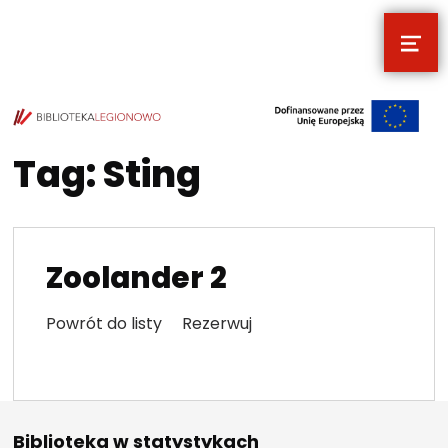
MEN
POCZYTALNIA – NOWE MIEJSCE NA T
TWOJE NOWE MIEJSCE NA TWOJE KULTURALNE EKSPLORACJE
Tag:
Sting
Zoolander 2
Powrót do listy Rezerwuj
Biblioteka w statystykach