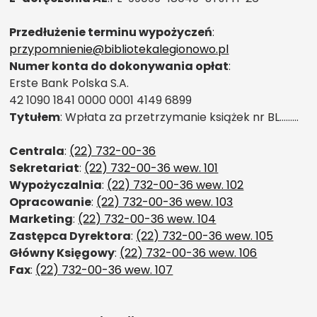
Przedłużenie terminu wypożyczeń
:
przypomnienie@bibliotekalegionowo.pl
Numer konta do dokonywania opłat
:
Erste Bank Polska S.A.
42 1090 1841 0000 0001 4149 6899
Tytułem
: Wpłata za przetrzymanie książek nr BL………
Centrala
:
(22) 732-00-36
Sekretariat
:
(22) 732-00-36 wew. 101
Wypożyczalnia
:
(22) 732-00-36 wew. 102
Opracowanie
:
(22) 732-00-36 wew. 103
Marketing
:
(22) 732-00-36 wew. 104
Zastępca Dyrektora
:
(22) 732-00-36 wew. 105
Główny Księgowy
:
(22) 732-00-36 wew. 106
Fax
:
(22) 732-00-36 wew. 107