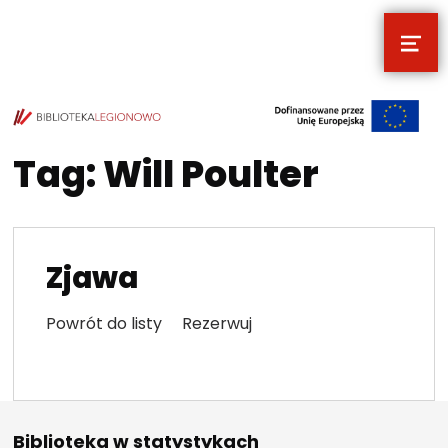
MEN
POCZYTALNIA – NOWE MIEJSCE NA T
TWOJE NOWE MIEJSCE NA TWOJE KULTURALNE EKSPLORACJE
Tag:
Will Poulter
Zjawa
Powrót do listy Rezerwuj
Biblioteka w statystykach