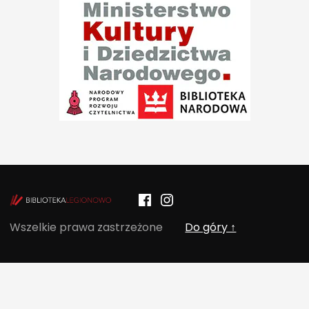
Facebook
Instagram
POCZYTALNIA – NOWE MIEJSCE NA T
Wszelkie prawa zastrzeżone
Do góry ↑