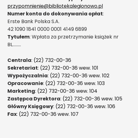
przypomnienie@bibliotekalegionowo.pl
Numer konta do dokonywania opłat
:
Erste Bank Polska S.A.
42 1090 1841 0000 0001 4149 6899
Tytułem
: Wpłata za przetrzymanie książek nr
BL………
Centrala
:
(22) 732-00-36
Sekretariat
:
(22) 732-00-36 wew. 101
Wypożyczalnia
:
(22) 732-00-36 wew. 102
Opracowanie
:
(22) 732-00-36 wew. 103
Marketing
:
(22) 732-00-36 wew. 104
Zastępca Dyrektora
:
(22) 732-00-36 wew. 105
Główny Księgowy
:
(22) 732-00-36 wew. 106
Fax
:
(22) 732-00-36 wew. 107