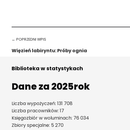
Przejdź spowrotem do głównego menu
Nawigacja wpisu
← POPRZEDNI WPIS
Więzień labiryntu: Próby ognia
Biblioteka w statystykach
Dane za 2025rok
Liczba wypożyczeń: 131 708
Liczba pracowników: 17
Księgozbiór w woluminach: 76 034
Zbiory specjalne: 5 270