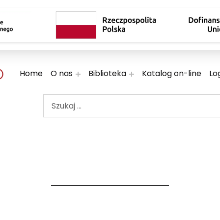
 TWOJE KULTURALNE EKSPLORACJE
Home
O nas
Biblioteka
Katalog on-line
Lo
Szukaj ...