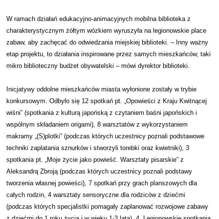
W ramach działań edukacyjno-animacyjnych mobilna biblioteka z
charakterystycznym żółtym wózkiem wyruszyła na legionowskie place
zabaw, aby zachęcać do odwiedzania miejskiej biblioteki. – Inny ważny
etap projektu, to działania inspirowane przez samych mieszkańców, taki
mikro biblioteczny budżet obywatelski – mówi dyrektor biblioteki.
Inicjatywy oddolne mieszkańców miasta wyłonione zostały w trybie
konkursowym. Odbyło się 12 spotkań pt. „Opowieści z Kraju Kwitnącej
wiśni” (spotkania z kulturą japońską z czytaniem baśni japońskich i
wspólnym składaniem origami), 8 warsztatów z wykorzystaniem
makramy „(S)plotki” (podczas których uczestnicy poznali podstawowe
techniki zaplatania sznurków i stworzyli torebki oraz kwietniki), 3
spotkania pt. „Moje życie jako powieść. Warsztaty pisarskie” z
Aleksandrą Zbroją (podczas których uczestnicy poznali podstawy
tworzenia własnej powieści), 7 spotkań przy grach planszowych dla
całych rodzin, 4 warsztaty sensoryczne dla rodziców z dziećmi
(podczas których specjalistki pomagały zaplanować rozwojowe zabawy
z dziećmi do 1 roku życia i w wieku 1-3 lata), 4 „Legionowskie spotkania