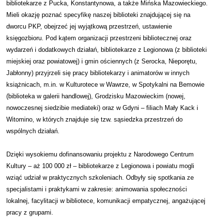
bibliotekarze z Pucka, Konstantynowa, a także Mińska Mazowieckiego.
Mieli okazję poznać specyfikę naszej biblioteki znajdującej się na
dworcu PKP, obejrzeć jej wyjątkową przestrzeń, ustawienie
księgozbioru. Pod kątem organizacji przestrzeni bibliotecznej oraz
wydarzeń i dodatkowych działań, bibliotekarze z Legionowa (z biblioteki
miejskiej oraz powiatowej) i gmin ościennych (z Serocka, Nieporętu,
Jabłonny) przyjrzeli się pracy bibliotekarzy i animatorów w innych
książnicach, m.in. w Kulturotece w Wawrze, w Spotykalni na Bemowie
(biblioteka w galerii handlowej), Grodzisku Mazowieckim (nowej,
nowoczesnej siedzibie mediateki) oraz w Gdyni – filiach Mały Kack i
Witomino, w których znajduje się tzw. sąsiedzka przestrzeń do
wspólnych działań.
Dzięki wysokiemu dofinansowaniu projektu z Narodowego Centrum
Kultury – aż 100 000 zł – bibliotekarze z Legionowa i powiatu mogli
wziąć udział w praktycznych szkoleniach. Odbyły się spotkania ze
specjalistami i praktykami w zakresie: animowania społeczności
lokalnej, facylitacji w bibliotece, komunikacji empatycznej, angażującej
pracy z grupami.