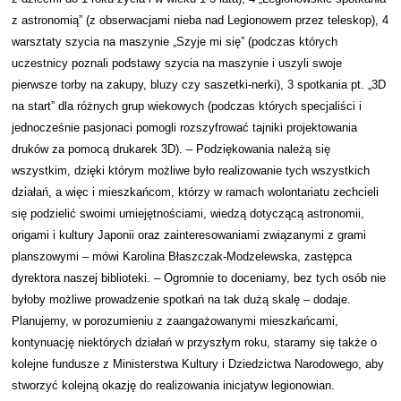
z astronomią” (z obserwacjami nieba nad Legionowem przez teleskop), 4
warsztaty szycia na maszynie „Szyje mi się” (podczas których
uczestnicy poznali podstawy szycia na maszynie i uszyli swoje
pierwsze torby na zakupy, bluzy czy saszetki-nerki), 3 spotkania pt. „3D
na start” dla różnych grup wiekowych (podczas których specjaliści i
jednocześnie pasjonaci pomogli rozszyfrować tajniki projektowania
druków za pomocą drukarek 3D). – Podziękowania należą się
wszystkim, dzięki którym możliwe było realizowanie tych wszystkich
działań, a więc i mieszkańcom, którzy w ramach wolontariatu zechcieli
się podzielić swoimi umiejętnościami, wiedzą dotyczącą astronomii,
origami i kultury Japonii oraz zainteresowaniami związanymi z grami
planszowymi – mówi Karolina Błaszczak-Modzelewska, zastępca
dyrektora naszej biblioteki. – Ogromnie to doceniamy, bez tych osób nie
byłoby możliwe prowadzenie spotkań na tak dużą skalę – dodaje.
Planujemy, w porozumieniu z zaangażowanymi mieszkańcami,
kontynuację niektórych działań w przyszłym roku, staramy się także o
kolejne fundusze z Ministerstwa Kultury i Dziedzictwa Narodowego, aby
stworzyć kolejną okazję do realizowania inicjatyw legionowian.
Przejdź spowrotem do głównego menu