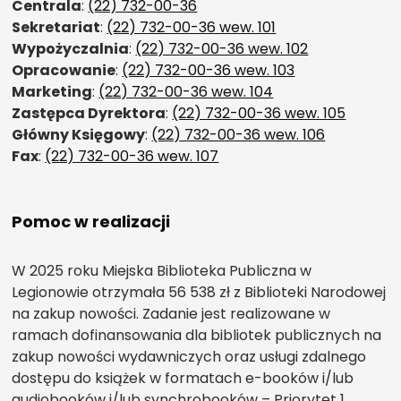
Centrala
:
(22) 732-00-36
Sekretariat
:
(22) 732-00-36 wew. 101
Wypożyczalnia
:
(22) 732-00-36 wew. 102
Opracowanie
:
(22) 732-00-36 wew. 103
Marketing
:
(22) 732-00-36 wew. 104
Zastępca Dyrektora
:
(22) 732-00-36 wew. 105
Główny Księgowy
:
(22) 732-00-36 wew. 106
Fax
:
(22) 732-00-36 wew. 107
Pomoc w realizacji
W 2025 roku Miejska Biblioteka Publiczna w
Legionowie otrzymała 56 538 zł z Biblioteki Narodowej
na zakup nowości. Zadanie jest realizowane w
ramach dofinansowania dla bibliotek publicznych na
zakup nowości wydawniczych oraz usługi zdalnego
dostępu do książek w formatach e-booków i/lub
audiobooków i/lub synchrobooków – Priorytet 1,