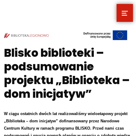
MEN
POCZYTALNIA – NOWE MIEJSCE NA T
TWOJE NOWE MIEJSCE NA TWOJE KULTURALNE EKSPLORACJE
Blisko biblioteki –
podsumowanie
projektu „Biblioteka –
dom inicjatyw”
W ciągu ostatnich dwóch lat realizowaliśmy wieloetapowy projekt
„Biblioteka – dom inicjatyw” dofinansowany przez Narodowe
Centrum Kultury w ramach programu BLISKO. Przed nami czas
podsumowań i snucia nowych planów w oparciu o zdobytą wiedzę