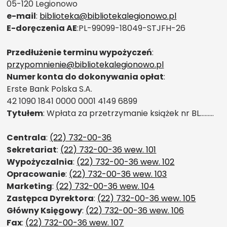
05-120 Legionowo
e-mail
:
biblioteka@bibliotekalegionowo.pl
E-doręczenia AE
:PL-99099-18049-STJFH-26
Przedłużenie terminu wypożyczeń
:
przypomnienie@bibliotekalegionowo.pl
Numer konta do dokonywania opłat
:
Erste Bank Polska S.A.
42 1090 1841 0000 0001 4149 6899
Tytułem
: Wpłata za przetrzymanie książek nr BL………
Centrala
:
(22) 732-00-36
Sekretariat
:
(22) 732-00-36 wew. 101
Wypożyczalnia
:
(22) 732-00-36 wew. 102
Opracowanie
:
(22) 732-00-36 wew. 103
Marketing
:
(22) 732-00-36 wew. 104
Zastępca Dyrektora
:
(22) 732-00-36 wew. 105
Główny Księgowy
:
(22) 732-00-36 wew. 106
Fax
:
(22) 732-00-36 wew. 107