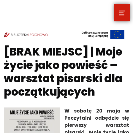
MEN
POCZYTALNIA – NOWE MIEJSCE NA T
TWOJE NOWE MIEJSCE NA TWOJE KULTURALNE EKSPLORACJE
[BRAK MIEJSC] | Moje
życie jako powieść –
warsztat pisarski dla
początkujących
W sobotę 20 maja w
Poczytalni odbędzie się
pierwszy warsztat
pisarski „Moje życie jako