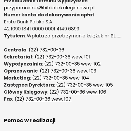
Przedłużenie terminu wypożyczeń
:
przypomnienie@bibliotekalegionowo.pl
Numer konta do dokonywania opłat
:
Erste Bank Polska S.A.
42 1090 1841 0000 0001 4149 6899
Tytułem
: Wpłata za przetrzymanie książek nr BL………
Centrala
:
(22) 732-00-36
Sekretariat
:
(22) 732-00-36 wew. 101
Wypożyczalnia
:
(22) 732-00-36 wew. 102
Opracowanie
:
(22) 732-00-36 wew. 103
Marketing
:
(22) 732-00-36 wew. 104
Zastępca Dyrektora
:
(22) 732-00-36 wew. 105
Główny Księgowy
:
(22) 732-00-36 wew. 106
Fax
:
(22) 732-00-36 wew. 107
Pomoc w realizacji