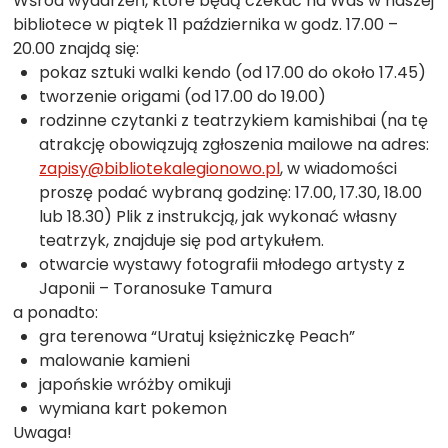
Wśród wydarzeń, które będą czekać na Was w naszej
bibliotece w piątek 11 października w godz. 17.00 –
20.00 znajdą się:
pokaz sztuki walki kendo (od 17.00 do około 17.45)
tworzenie origami (od 17.00 do 19.00)
rodzinne czytanki z teatrzykiem kamishibai (na tę
atrakcję obowiązują zgłoszenia mailowe na adres:
zapisy@bibliotekalegionowo.pl
, w wiadomości
proszę podać wybraną godzinę: 17.00, 17.30, 18.00
lub 18.30) Plik z instrukcją, jak wykonać własny
teatrzyk, znajduje się pod artykułem.
otwarcie wystawy fotografii młodego artysty z
Japonii – Toranosuke Tamura
a ponadto:
gra terenowa “Uratuj księżniczkę Peach”
malowanie kamieni
japońskie wróżby omikuji
wymiana kart pokemon
Uwaga!