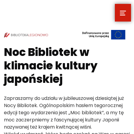
MEN
POCZYTALNIA – NOWE MIEJSCE NA T
TWOJE NOWE MIEJSCE NA TWOJE KULTURALNE EKSPLORACJE
Noc Bibliotek w
klimacie kultury
japońskiej
Zapraszamy do udziału w jubileuszowej dziesiątej już
Nocy Bibliotek. Ogólnopolskim hasłem tegorocznej
edycji tego wydarzenia jest „Moc bibliotek”, a my tę
moc zaczerpniemy z fascynującej kultury Japonii
nazywanej też krajem kwitnącej wiśni.