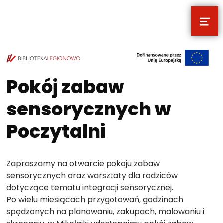
MEN
POCZYTALNIA – NOWE MIEJSCE NA T
TWOJE NOWE MIEJSCE NA TWOJE KULTURALNE EKSPLORACJE
Pokój zabaw
sensorycznych w
Poczytalni
Zapraszamy na otwarcie pokoju zabaw
sensorycznych oraz warsztaty dla rodziców
dotyczące tematu integracji sensorycznej.
Po wielu miesiącach przygotowań, godzinach
spędzonych na planowaniu, zakupach, malowaniu i