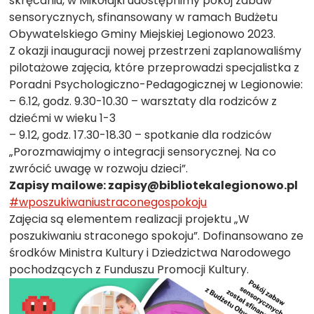
skręcaniu, w Mikołajki udostępnimy pokój zabaw
sensorycznych, sfinansowany w ramach Budżetu
Obywatelskiego Gminy Miejskiej Legionowo 2023.
Z okazji inauguracji nowej przestrzeni zaplanowaliśmy
pilotażowe zajęcia, które przeprowadzi specjalistka z
Poradni Psychologiczno-Pedagogicznej w Legionowie:
– 6.12, godz. 9.30-10.30 – warsztaty dla rodziców z
dziećmi w wieku 1-3
–
9.12, godz. 17.30-18.30 – spotkanie dla rodziców
„Porozmawiajmy o integracji sensorycznej. Na co
zwrócić uwagę w rozwoju dzieci”.
Zapisy mailowe: zapisy@bibliotekalegionowo.pl
#wposzukiwaniustraconegospokoju
Zajęcia są elementem realizacji projektu „W
poszukiwaniu straconego spokoju”. Dofinansowano ze
środków Ministra Kultury i Dziedzictwa Narodowego
pochodzących z Funduszu Promocji Kultury.