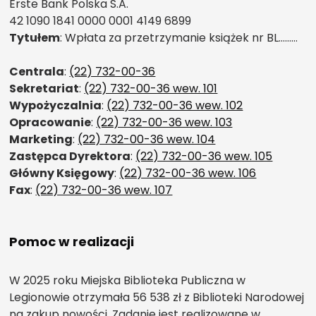
Erste Bank Polska S.A.
42 1090 1841 0000 0001 4149 6899
Tytułem
: Wpłata za przetrzymanie książek nr BL………
Centrala
:
(22) 732-00-36
Sekretariat
:
(22) 732-00-36 wew. 101
Wypożyczalnia
:
(22) 732-00-36 wew. 102
Opracowanie
:
(22) 732-00-36 wew. 103
Marketing
:
(22) 732-00-36 wew. 104
Zastępca Dyrektora
:
(22) 732-00-36 wew. 105
Główny Księgowy
:
(22) 732-00-36 wew. 106
Fax
:
(22) 732-00-36 wew. 107
Pomoc w realizacji
W 2025 roku Miejska Biblioteka Publiczna w
Legionowie otrzymała 56 538 zł z Biblioteki Narodowej
na zakup nowości. Zadanie jest realizowane w