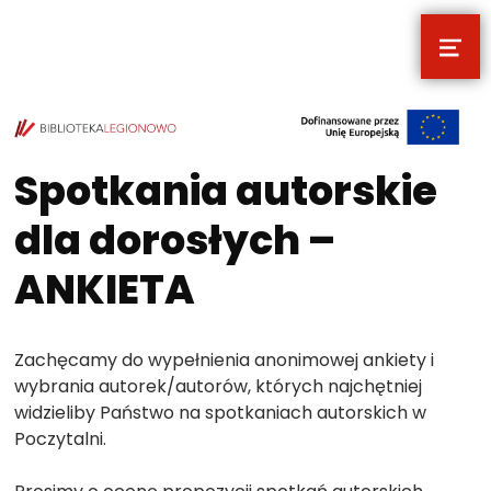
MEN
POCZYTALNIA – NOWE MIEJSCE NA T
TWOJE NOWE MIEJSCE NA TWOJE KULTURALNE EKSPLORACJE
Spotkania autorskie
dla dorosłych –
ANKIETA
Zachęcamy do wypełnienia anonimowej ankiety i
wybrania autorek/autorów, których najchętniej
widzieliby Państwo na spotkaniach autorskich w
Poczytalni.