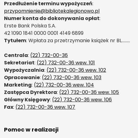
Przedłużenie terminu wypożyczeń
:
przypomnienie@bibliotekalegionowo.pl
Numer konta do dokonywania opłat
:
Erste Bank Polska S.A.
42 1090 1841 0000 0001 4149 6899
Tytułem
: Wpłata za przetrzymanie książek nr BL………
Centrala
:
(22) 732-00-36
Sekretariat
:
(22) 732-00-36 wew. 101
Wypożyczalnia
:
(22) 732-00-36 wew. 102
Opracowanie
:
(22) 732-00-36 wew. 103
Marketing
:
(22) 732-00-36 wew. 104
Zastępca Dyrektora
:
(22) 732-00-36 wew. 105
Główny Księgowy
:
(22) 732-00-36 wew. 106
Fax
:
(22) 732-00-36 wew. 107
Pomoc w realizacji