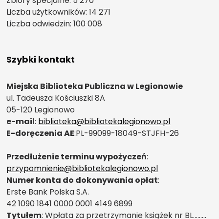
Zbiory specjalne: 5 270
Liczba użytkowników: 14 271
Liczba odwiedzin: 100 008
Szybki kontakt
Miejska Biblioteka Publiczna w Legionowie
ul. Tadeusza Kościuszki 8A
05-120 Legionowo
e-mail
:
biblioteka@bibliotekalegionowo.pl
E-doręczenia AE
:PL-99099-18049-STJFH-26
Przedłużenie terminu wypożyczeń
:
przypomnienie@bibliotekalegionowo.pl
Numer konta do dokonywania opłat
:
Erste Bank Polska S.A.
42 1090 1841 0000 0001 4149 6899
Tytułem
: Wpłata za przetrzymanie książek nr BL………