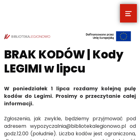
MEN
POCZYTALNIA – NOWE MIEJSCE NA T
TWOJE NOWE MIEJSCE NA TWOJE KULTURALNE EKSPLORACJE
BRAK KODÓW | Kody
LEGIMI w lipcu
W poniedziałek 1 lipca rozdamy kolejną pulę
kodów do Legimi. Prosimy o przeczytanie całej
informacji.
Zgłoszenia, jak zwykle, będziemy przyjmować pod
adresem wypozyczalnia@bibliotekalegionowo.pl od
godz.12.00 (południe). Liczba kodów jest ograniczona,