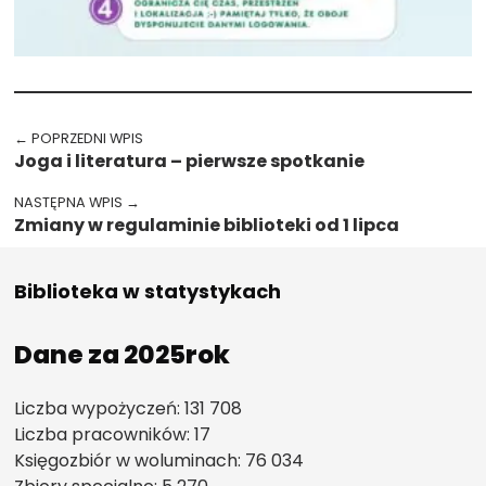
Przejdź spowrotem do głównego menu
Nawigacja wpisu
← POPRZEDNI WPIS
Joga i literatura – pierwsze spotkanie
NASTĘPNA WPIS →
Zmiany w regulaminie biblioteki od 1 lipca
Biblioteka w statystykach
Dane za 2025rok
Liczba wypożyczeń: 131 708
Liczba pracowników: 17
Księgozbiór w woluminach: 76 034