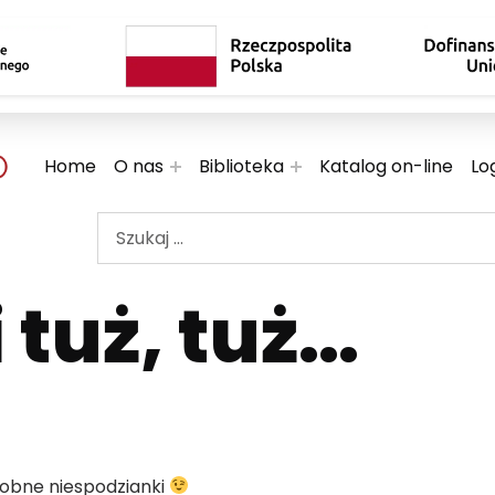
 TWOJE KULTURALNE EKSPLORACJE
Home
O nas
Biblioteka
Katalog on-line
Lo
Szukaj ...
tuż, tuż…
robne niespodzianki