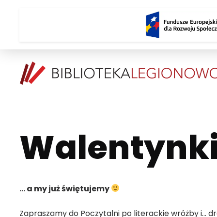
POCZYTALNIA – NOWE MIEJSCE NA
TWOJE NOWE MIEJSCE NA TWOJE KULTURALNE EKSPLORACJE
Walentynki 
… a my już świętujemy
Zapraszamy do Poczytalni po literackie wróżby i… d