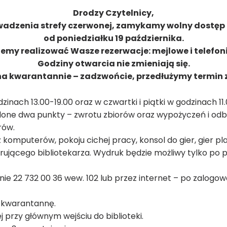
Drodzy Czytelnicy,
adzenia strefy czerwonej, zamykamy wolny dostęp 
od poniedziałku 19 października.
emy realizować Wasze rezerwacje: mejlowe i telefon
Godziny otwarcia nie zmieniają się.
e na kwarantannie – zadzwońcie, przedłużymy termin 
inach 13.00-19.00 oraz w czwartki i piątki w godzinach 11.
lone dwa punkty – zwrotu zbiorów oraz wypożyczeń i odbi
rów.
 komputerów, pokoju cichej pracy, konsol do gier, gier pl
urującego bibliotekarza. Wydruk będzie możliwy tylko po 
e 22 732 00 36 wew. 102 lub przez internet – po zalogow
 kwarantannę.
 przy głównym wejściu do biblioteki.