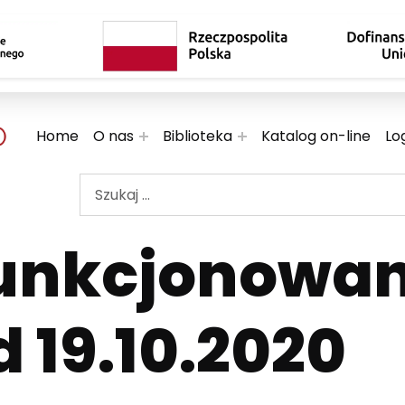
 TWOJE KULTURALNE EKSPLORACJE
Home
O nas
Biblioteka
Katalog on-line
Lo
Szukaj ...
unkcjonowan
d 19.10.2020