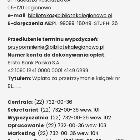
05-120 Legionowo
e-mail
:
biblioteka@bibliotekalegionowo.pl
E-doręczenia AE
:PL-99099-18049-STJFH-26
Przedłużenie terminu wypożyczeń
:
przypomnienie@bibliotekalegionowo.pl
Numer konta do dokonywania opłat
:
Erste Bank Polska S.A.
42 1090 1841 0000 0001 4149 6899
Tytułem
: Wpłata za przetrzymanie książek nr
BL………
Centrala
:
(22) 732-00-36
Sekretariat
:
(22) 732-00-36 wew. 101
Wypożyczalnia
:
(22) 732-00-36 wew. 102
Opracowanie
:
(22) 732-00-36 wew. 103
Marketing
:
(22) 732-00-36 wew. 104