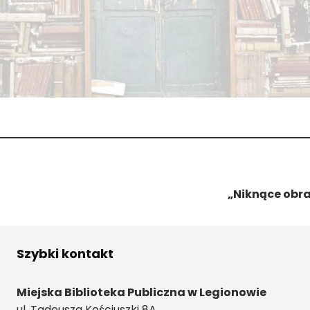
„Niknące obr
Szybki kontakt
Miejska Biblioteka Publiczna w Legionowie
ul. Tadeusza Kościuszki 8A