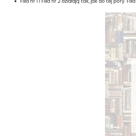
Filia nr 1 i Filia nr 2 działają tak, jak do tej pory. F